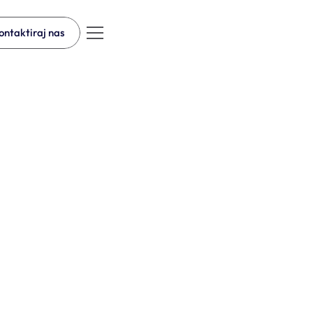
ontaktiraj nas