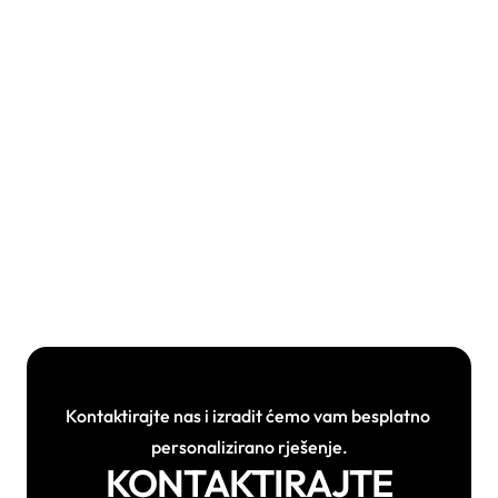
Pomažete li s dokumentacijom i 
poticajima (npr. Fond)?
Koja je garancija na panele i 
invertere?
Mogu li kombinirati solarne 
panele s baterijskim sustavom?
Kontaktirajte nas i izradit ćemo vam besplatno 
personalizirano rješenje.
KONTAKTIRAJTE