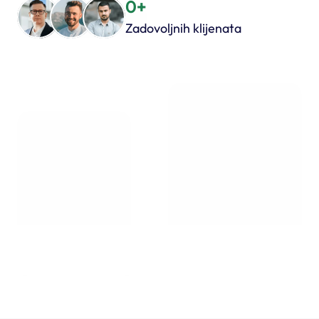
0
+
Pošaljite upit
Zadovoljnih klijenata
0
+
0
+
Završenih projekata
Članova tima