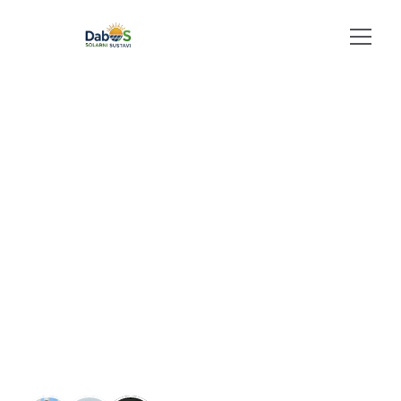
Početna
L
O
V
C
I
N
A
O Nama
S
U
N
Č
E
V
U
Usluge
Galerija
E
N
E
R
G
I
J
U
Kontakt
Od
manjih
sustava
do
velikih
solarnih
elektrana
—
naš
stručan
tim
nudi
pouzdana
i
učinkovita
rješenja
za
svaku
potrebu.